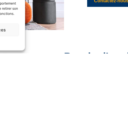
Contactez-nou
mportement
 retirer son
fonctions.
ces
Besoin d’un d
Vous avez un meuble à monter ? 
Remplissez notre formulaire de 
brefs délais.
Prendre RDV